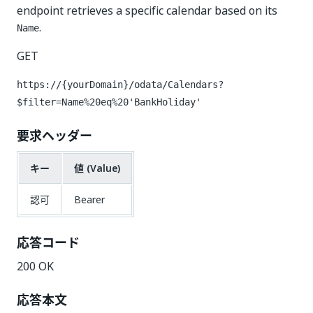
endpoint retrieves a specific calendar based on its
.
Name
GET
https://{yourDomain}/odata/Calendars?
$filter=Name%20eq%20'BankHoliday'
要求ヘッダー
キー
値 (Value)
認可
Bearer
応答コード
200 OK
応答本文