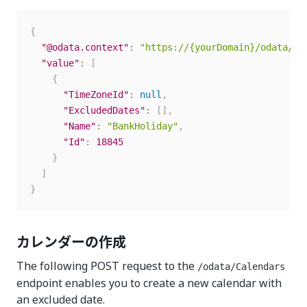
{
"@odata.context"
:
"https://{yourDomain}/odata/$m
"value"
:
[
{
"TimeZoneId"
:
null
,
"ExcludedDates"
:
[
]
,
"Name"
:
"BankHoliday"
,
"Id"
:
18845
}
]
}
カレンダーの作成
The following POST request to the
/odata/Calendars
endpoint enables you to create a new calendar with
an excluded date.