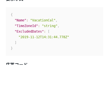
{
"Name"
:
"VacationCal"
,
"TimeZoneId"
:
"string"
,
"ExcludedDates"
:
[
"2019-11-12T14:31:44.778Z"
]
}
応答コード
200 OK
応答本文
{
"@odata.context"
:
"https://{yourDomain}/odata/$m