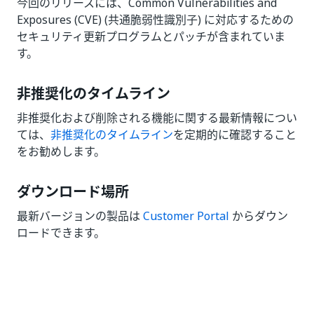
今回のリリースには、Common Vulnerabilities and
Exposures (CVE) (共通脆弱性識別子) に対応するための
セキュリティ更新プログラムとパッチが含まれていま
す。
非推奨化のタイムライン
非推奨化および削除される機能に関する最新情報につい
ては、
非推奨化のタイムライン
を定期的に確認すること
をお勧めします。
ダウンロード場所
最新バージョンの製品は
Customer Portal
からダウン
ロードできます。
いい
はい
thumb_up
thumb_down
え