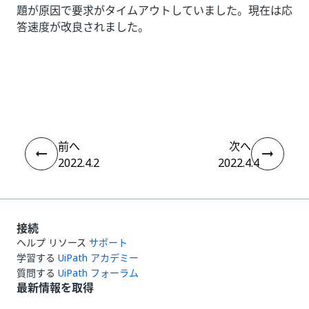
題が原因で要求がタイムアウトしていました。現在は応
答速度が改良されました。
いい
はい
thumb_up
thumb_down
え
前へ
次へ
2022.4.2
2022.4.4
接続
ヘルプ リソース
サポート
学習する
UiPath アカデミー
質問する
UiPath フォーラム
最新情報を取得