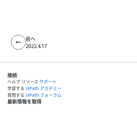
いい
はい
thumb_up
thumb_down
え
前へ
2022.4.17
接続
ヘルプ リソース
サポート
学習する
UiPath アカデミー
質問する
UiPath フォーラム
最新情報を取得