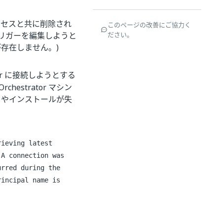
ロセスと共に削除され
このページの改善にご協力く
リガーを編集しようと
ださい。
ールが存在しません。)
rver に接続しようとする
hestrator マシン
ドやインストールが失
rieving latest
 A connection was
urred during the
rincipal name is