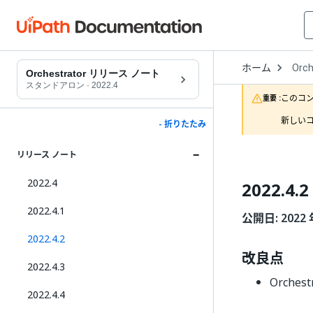
Open
ホーム
Orch
Drop
Orchestrator リリース ノート
to
スタンドアロン
·
2022.4
choo
このコ
重要 :
produ
新しいコ
- 折りたたみ
リリース ノート
2022.4
2022.4.2
2022.4.1
公開日: 2022 
2022.4.2
改良点
2022.4.3
Orche
2022.4.4