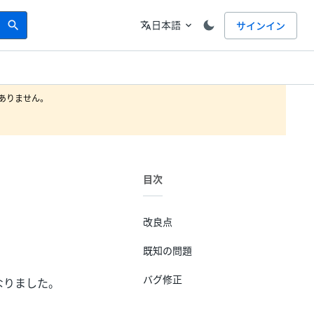
Search
言語
日本語
サインイン
search
translate
expand_more
りません。

目次
改良点
既知の問題
バグ修正
うになりました。