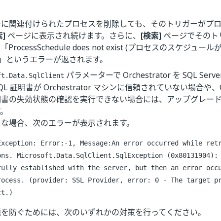
ーに関連付けられたプロセスを削除しても、そのトリガーがプ
索]
ページに表示され続けます。さらに、
[検索]
ページでそのト
ProcessSchedule does not exist (プロセスのスケジュ
02)」というエラーが返されます。
パラメーターで Orchestrator を SQL Se
ft.Data.SqlClient
L 証明書が Orchestrator マシンに信頼されていない場合や、Orc
明書の失効状態の確認を実行できない場合には、アップグレー
す。
うな場合、次のエラーが表示されます。
Exception: Error:-1, Message:An error occurred while ret
ons. Microsoft.Data.SqlClient.SqlException (0x80131904):
fully established with the server, but then an error occ
rocess. (provider: SSL Provider, error: 0 - The target p
ct.)
題を防ぐためには、次のいずれかの対策を行ってください。