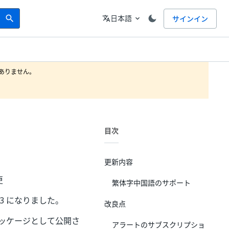
Search
言語
日本語
サインイン
search
translate
expand_more
りません。

目次
更新内容
更
繁体字中国語のサポート
16.3 になりました。
改良点
ーラー パッケージとして公開さ
アラートのサブスクリプショ