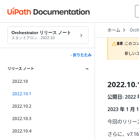
Open
ホーム
Orch
Drop
Orchestrator リリース ノート
to
スタンドアロン
·
2022.10
choo
このコ
重要 :
produ
新しいコ
- 折りたたみ
リリース ノート
2022.10
2022.10.
2022.10.1
公開日: 2022 
2022.10.2
2023 年 1 月
2022.10.3
今回のリリースより
2022.10.4
さらに、v7.16