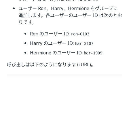
ユーザー Ron、Harry、Hermione をグループに
追加します。各ユーザーのユーザー ID は次のとお
りです。
Ron のユーザー ID:
ron-0103
Harry のユーザー ID:
har-3107
Hermione のユーザー ID:
her-1909
呼び出しは以下のようになります (cURL)。
curl 
--
location 
--
request 
POST
'https://{yourDomai
--
header 
'Authorization: Bearer 1234'
--
header 
'Content-Type: application/json'
--
data
-
raw '
{
"partitionGlobalId"
:
"magic-7"
,
"name"
:
"Gryffindors"
,
"id"
:
"gryff-01"
,