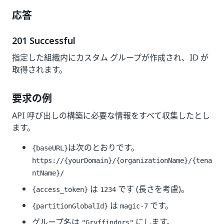
応答
201 Successful
指定した組織内にカスタム グループが作成され、ID が
取得されます。
要求の例
API 呼び出しの構築に必要な情報をすべて収集したとし
ます。
は次のとおりです。
{baseURL}
https://{yourDomain}
/{organizationName}/{tena
ntName}/
は
です (長さを考慮)。
{access_token}
1234
は
です。
{partitionGlobalId}
magic-7
グループ名は
にします。
"Gryffindors"