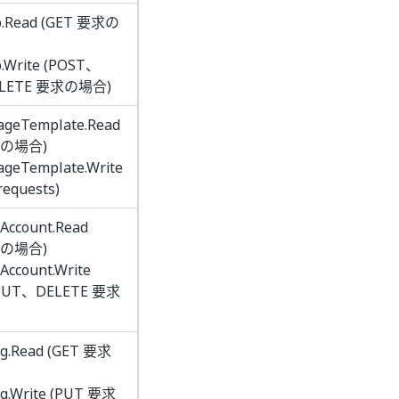
p.Read (GET 要求の
.Write (POST、
LETE 要求の場合)
geTemplate.Read
求の場合)
geTemplate.Write
requests)
Account.Read
求の場合)
Account.Write
PUT、DELETE 要求
ng.Read (GET 要求
ng.Write (PUT 要求