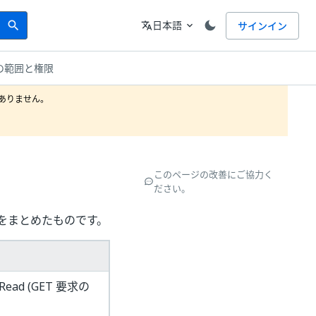
Search
言語
日本語
サインイン
search
translate
expand_more
の範囲と権限
りません。

このページの改善にご協力く
ださい。
限をまとめたものです。
t.Read (GET 要求の