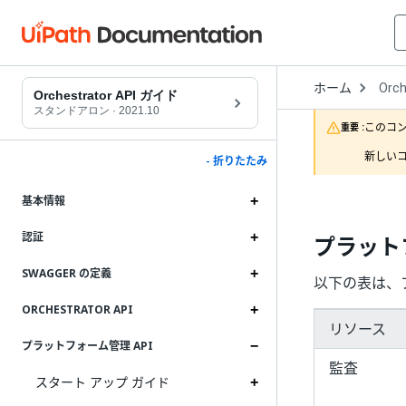
Open
ホーム
Orch
Drop
Orchestrator API ガイド
to
スタンドアロン
·
2021.10
choo
このコ
重要 :
produ
新しいコ
- 折りたたみ
基本情報
認証
プラット
SWAGGER の定義
以下の表は、
ORCHESTRATOR API
リソース
プラットフォーム管理 API
監査
スタート アップ ガイド