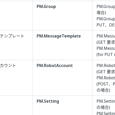
PM.Group
PM.Grou
場合)
PM.Group
PUT、DE
 テンプレート
PM.MessageTemplate
PM.Messa
(GET 要
PM.Messa
(for PUT 
アカウント
PM.RobotAccount
PM.Robot
(GET 要
PM.Robot
(POST、
の場合)
PM.Setting
PM.Setti
の場合)
PM.Setti