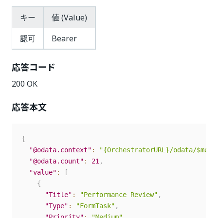
キー
値 (Value)
認可
Bearer
応答コード
200 OK
応答本文
{
"@odata.context"
:
"{OrchestratorURL}/odata/$meta
"@odata.count"
:
21
,
"value"
:
[
{
"Title"
:
"Performance Review"
,
"Type"
:
"FormTask"
,
"Priority"
:
"Medium"
,