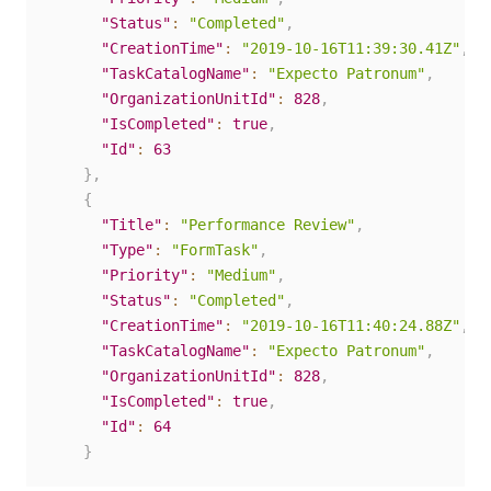
"Status"
:
"Completed"
,
"CreationTime"
:
"2019-10-16T11:39:30.41Z"
,
"TaskCatalogName"
:
"Expecto Patronum"
,
"OrganizationUnitId"
:
828
,
"IsCompleted"
:
true
,
"Id"
:
63
}
,
{
"Title"
:
"Performance Review"
,
"Type"
:
"FormTask"
,
"Priority"
:
"Medium"
,
"Status"
:
"Completed"
,
"CreationTime"
:
"2019-10-16T11:40:24.88Z"
,
"TaskCatalogName"
:
"Expecto Patronum"
,
"OrganizationUnitId"
:
828
,
"IsCompleted"
:
true
,
"Id"
:
64
}