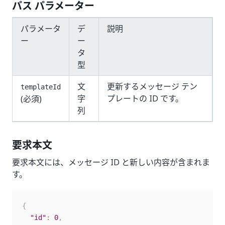
パス パラメーター
パラメータ
デ
説明
ー
ー
タ
型
文
更新するメッセージ テン
templateId
字
プレートの ID です。
(必須)
列
要求本文
要求本文には、メッセージ ID と新しい内容が含まれま
す。
{
"id"
:
0
,