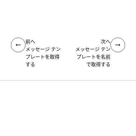
いい
はい
thumb_up
thumb_down
え
前へ
次へ
メッセージ テン
メッセージ テン
プレートを取得
プレートを名前
する
で取得する
接続
ヘルプ リソース
サポート
学習する
UiPath アカデミー
質問する
UiPath フォーラム
最新情報を取得