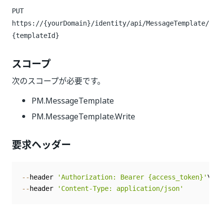
PUT
https://{yourDomain}/identity
/api/MessageTemplate/
{templateId}
スコープ
次のスコープが必要です。
PM.MessageTemplate
PM.MessageTemplate.Write
要求ヘッダー
--
header 
'Authorization: Bearer {access_token}'
--
header 
'Content-Type: application/json'