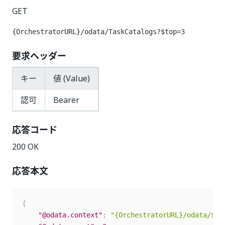
GET
{OrchestratorURL}/odata/TaskCatalogs?$top=3
要求ヘッダー
キー
値 (Value)
認可
Bearer
応答コード
200 OK
応答本文
{
"@odata.context"
:
"{OrchestratorURL}/odata/$me