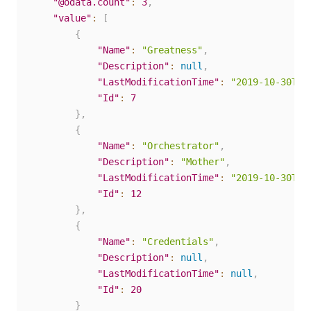
"@odata.count"
:
3
,
"value"
:
[
{
"Name"
:
"Greatness"
,
"Description"
:
null
,
"LastModificationTime"
:
"2019-10-30T16
"Id"
:
7
}
,
{
"Name"
:
"Orchestrator"
,
"Description"
:
"Mother"
,
"LastModificationTime"
:
"2019-10-30T16
"Id"
:
12
}
,
{
"Name"
:
"Credentials"
,
"Description"
:
null
,
"LastModificationTime"
:
null
,
"Id"
:
20
}