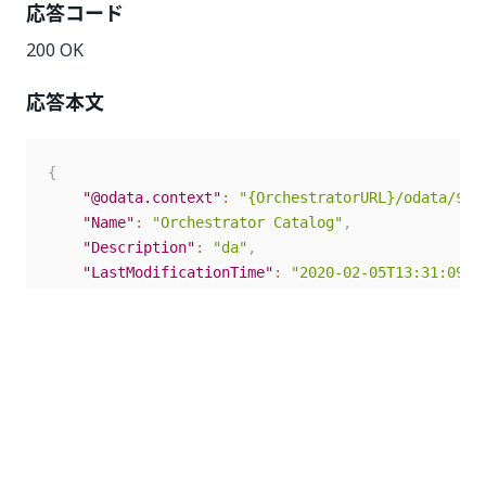
応答コード
200 OK
応答本文
{
"@odata.context"
:
"{OrchestratorURL}/odata/$me
"Name"
:
"Orchestrator Catalog"
,
"Description"
:
"da"
,
"LastModificationTime"
:
"2020-02-05T13:31:09.4
"Id"
:
7
}
タスク カタログを更新する
この要求では、
に基づいてタスク カタロ
TaskCatalogId
グの詳細を変更できます。要求には
が含
TaskCatalogId