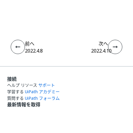
いい
はい
thumb_up
thumb_down
え
前へ
次へ
2022.4.8
2022.4.10
接続
ヘルプ リソース
サポート
学習する
UiPath アカデミー
質問する
UiPath フォーラム
最新情報を取得