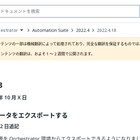
Automation Suite
2022.4
2022.4.18
estrator
down
se
ンテンツの一部は機械翻訳によって処理されており、完全な翻訳を保証するものではあ
ct
ンテンツの翻訳は、およそ 1 ～ 2 週間で公開されます。
8
年 10 月 X 日
ータをエクスポートする
 22 日追記
を Orchestrator 環境からエクスポートできるようになり