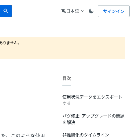
Search
言語
日本語
サインイン
search
translate
expand_more
りません。

目次
使用状況データをエクスポート
する
バグ修正: アップグレードの問題
を解決
非推奨化のタイムライン
ました。このような使用