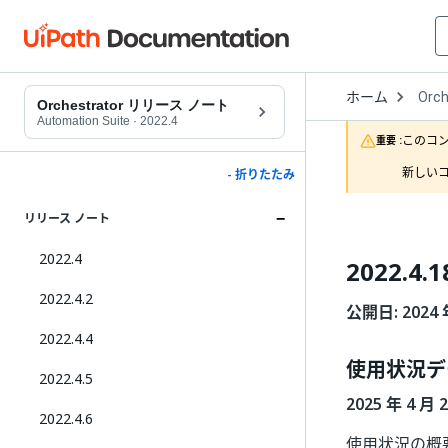
Open
ホーム
Orch
Drop
Orchestrator リリース ノート
to
Automation Suite
·
2022.4
choo
このコ
重要 :
produ
新しいコ
- 折りたたみ
リリース ノート
2022.4
2022.4.1
2022.4.2
公開日: 2024 
2022.4.4
使用状況デ
2022.4.5
2025 年 4 月
2022.4.6
使用状況の概要