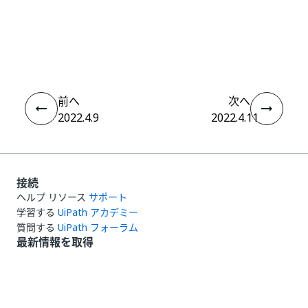
いい
はい
thumb_up
thumb_down
え
前へ
次へ
2022.4.9
2022.4.11
接続
ヘルプ リソース
サポート
学習する
UiPath アカデミー
質問する
UiPath フォーラム
最新情報を取得