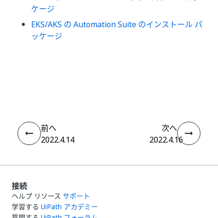
ケージ
EKS/AKS の Automation Suite のインストール パ
ッケージ
いい
はい
thumb_up
thumb_down
え
前へ
次へ
2022.4.14
2022.4.16
接続
ヘルプ リソース
サポート
学習する
UiPath アカデミー
質問する
UiPath フォーラム