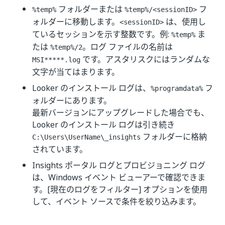
フォルダーまたは
フ
%temp%
%temp%/<sessionID>
ォルダーに移動します。
は、使用し
<sessionID>
ているセッションを示す整数です。例:
ま
%temp%
たは
。ログ ファイルの名前は
%temp%/2
です。アスタリスクにはランダムな
MSI*****.log
文字が当てはまります。
Looker のインストール ログは、
フ
%programdata%
ォルダーにあります。
最新バージョンにアップグレードした場合でも、
Looker のインストール ログは引き続き
フォルダーに格納
C:\Users\UserName\_insights
されています。
Insights ポータル ログとプロビジョニング ログ
は、Windows イベント ビューアーで確認できま
す。[現在のログをフィルター] オプションを使用
して、イベント ソースで条件を絞り込みます。