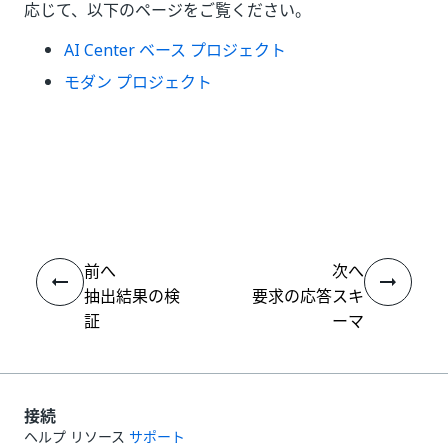
応じて、以下のページをご覧ください。
AI Center ベース プロジェクト
モダン プロジェクト
いい
はい
thumb_up
thumb_down
え
前へ
次へ
抽出結果の検
要求の応答スキ
証
ーマ
接続
ヘルプ リソース
サポート