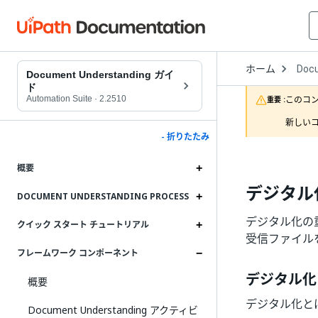
Open
ホーム
Doc
Drop
Document Understanding ガイ
to
ド
choo
Automation Suite
·
2.2510
このコ
重要 :
produ
新しいコ
- 折りたたみ
概要
デジタル
DOCUMENT UNDERSTANDING PROCESS
デジタル化の重
クイック スタート チュートリアル
受信ファイル
フレームワーク コンポーネント
デジタル化
概要
デジタル化と
Document Understanding アクティビ