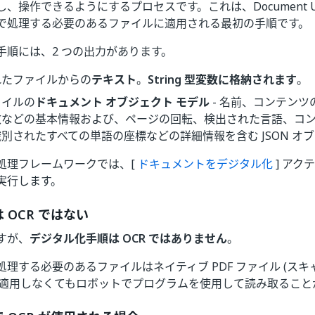
、操作できるようにするプロセスです。これは、Document Unde
で処理する必要のあるファイルに適用される最初の手順です。
手順には、2 つの出力があります。
れたファイルからの
テキスト
。
String 型変数に格納されます
。
ァイルの
ドキュメント オブジェクト モデル
- 名前、コンテン
数などの基本情報および、ページの回転、検出された言語、コ
別されたすべての単語の座標などの詳細情報を含む JSON オ
処理フレームワークでは、[
ドキュメントをデジタル化
] アク
実行します。
 OCR ではない
すが、
デジタル化手順は OCR ではありません
。
理する必要のあるファイルはネイティブ PDF ファイル (スキ
 を適用しなくてもロボットでプログラムを使用して読み取ること