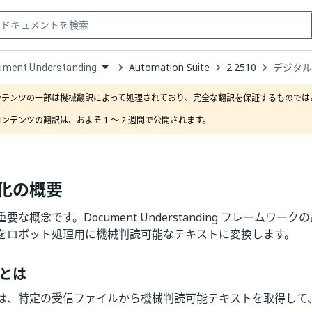
Automation Suite
2.2510
デジタ
ument Understanding
down
se
ンテンツの一部は機械翻訳によって処理されており、完全な翻訳を保証するものではあ
ct
ンテンツの翻訳は、およそ 1 ～ 2 週間で公開されます。
化の概要
要な概念です。Document Understanding フレームワ
をロボット処理用に機械判読可能なテキストに変換します。
とは
は、特定の受信ファイルから機械判読可能テキストを取得して