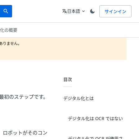
Search
言語
日本語
サインイン
search
translate
expand_more
ル化の概要
りません。

目次
ークの最初のステップです。
デジタル化とは
デジタル化は OCR ではない
、ロボットがそのコン
デジタル化で OCR が使用さ