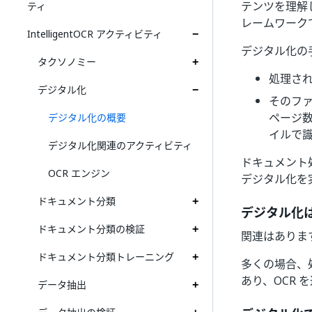
テンツを理解し
ティ
レームワーク
IntelligentOCR アクティビティ
デジタル化の
タクソノミー
処理さ
デジタル化
そのフ
ページ
デジタル化の概要
イルで識
デジタル化関連のアクティビティ
ドキュメント
OCR エンジン
デジタル化を
ドキュメント分類
デジタル化は
ドキュメント分類の検証
関連はありま
ドキュメント分類トレーニング
多くの場合、処
あり、OCR
データ抽出