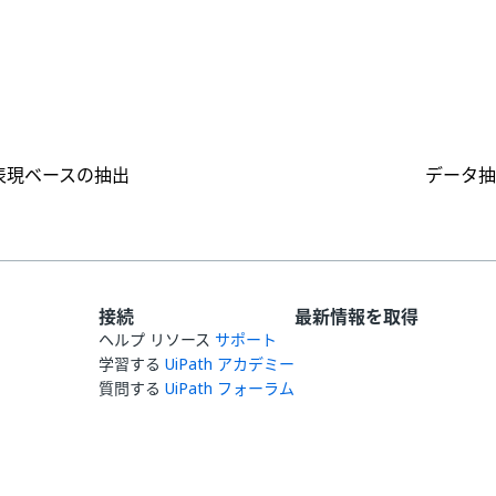
はい
いいえ
thumb_up
thumb_down
表現ベースの抽出
データ抽
接続
最新情報を取得
ヘルプ リソース
サポート
学習する
UiPath アカデミー
質問する
UiPath フォーラム