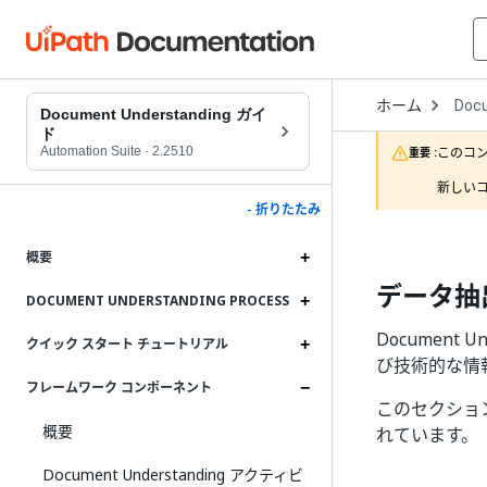
Open
ホーム
Doc
Drop
Document Understanding ガイ
to
ド
choo
Automation Suite
·
2.2510
このコ
重要 :
produ
新しいコ
- 折りたたみ
概要
データ抽
DOCUMENT UNDERSTANDING PROCESS
Documen
クイック スタート チュートリアル
び技術的な情
フレームワーク コンポーネント
このセクショ
概要
れています。
Document Understanding アクティビ