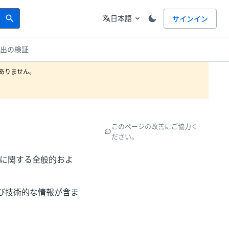
Search
言語
日本語
サインイン
search
translate
expand_more
抽出の検証
りません。

このページの改善にご協力く
ださい。
ネントに関する全般的およ
び技術的な情報が含ま