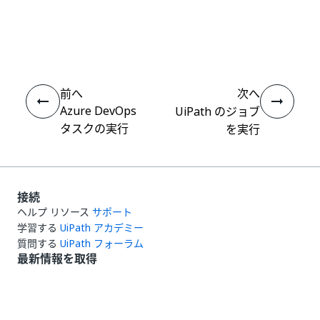
いい
はい
thumb_up
thumb_down
え
前へ
次へ
Azure DevOps
UiPath のジョブ
タスクの実行
を実行
接続
ヘルプ リソース
サポート
学習する
UiPath アカデミー
質問する
UiPath フォーラム
最新情報を取得