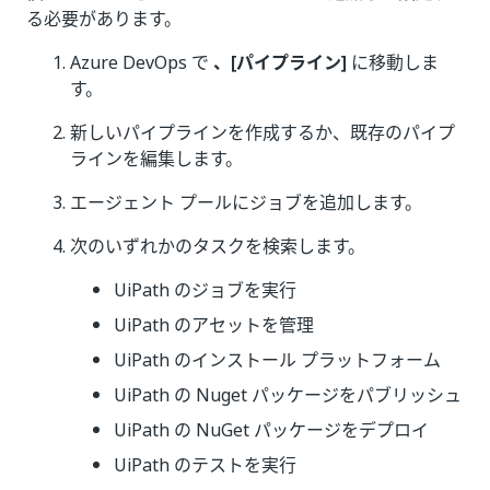
る必要があります。
Azure DevOps で
、[パイプライン]
に移動しま
す。
新しいパイプラインを作成するか、既存のパイプ
ラインを編集します。
エージェント プールにジョブを追加します。
次のいずれかのタスクを検索します。
UiPath のジョブを実行
UiPath のアセットを管理
UiPath のインストール プラットフォーム
UiPath の Nuget パッケージをパブリッシュ
UiPath の NuGet パッケージをデプロイ
UiPath のテストを実行