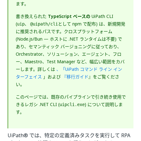
ます。
書き換えられた
TypeScript ベースの
UiPath CLI
(
、
として npm で配布) は、新規開発
uip
@uipath/cli
に推奨されるパスです。クロスプラットフォーム
(Node.js/Bun — ホストに .NET ランタイムは不要) で
あり、セマンティック バージョニングに従っており、
Orchestrator、ソリューション、エージェント、フロ
ー、Maestro、Test Manager など、幅広い範囲をカバ
ーします。詳しくは
、「UiPath コマンド ライン イン
ターフェイス
」および
『移行ガイド
』をご覧くださ
い。
このページでは、既存のパイプラインで引き続き使用で
きるレガシ .NET CLI (
) について説明しま
uipcli.exe
す。
UiPath® では、特定の定義済みタスクを実行して RPA