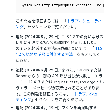
System
.
Net
.
Http
.
HttpRequestException
:
 The pro
この問題を修正するには、「
トラブルシューティ
ング
」セクションをご覧ください。
追記 (2024 年 8 月 29 日):
TLS 1.2 での弱い暗号の
使用に関連する特定の脆弱性を特定しました。 こ
の問題を軽減する方法の詳細については、「
TLS
1.2 で脆弱な暗号に対処する方法
」を参照してく
ださい。
追記 (2024 年 6 月 25 日):
まれに、Studio または
Robot からの一部の API 呼び出しが失敗し、エラ
ー コード 413 または
とい
RequestEntityTooLarge
うエラー メッセージが表示されることがありま
す。この問題を修正するには、「
トラブルシュー
ティング
」セクションをご覧ください。
追記 (2024 年 4 月 19 日):
マシンを再起動する