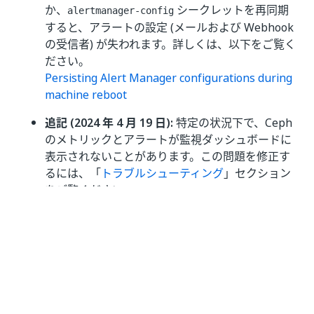
か、
シークレットを再同期
alertmanager-config
すると、アラートの設定 (メールおよび Webhook
の受信者) が失われます。詳しくは、以下をご覧く
ださい。
Persisting Alert Manager configurations during
machine reboot
追記 (2024 年 4 月 19 日):
特定の状況下で、Ceph
のメトリックとアラートが監視ダッシュボードに
表示されないことがあります。この問題を修正す
るには、「
トラブルシューティング
」セクション
をご覧ください。
追記 (2024 年 4 月 19 日):
ストレージに問題がな
くても CephMgrIsAbsent の誤検知アラートが表
示されます。
追記 (2024 年 4 月 19 日):
特定の状況下では、メ
モリ不足 (OOM) エラーが原因で Prometheus ポ
ッドの起動に失敗することがあります。この問題