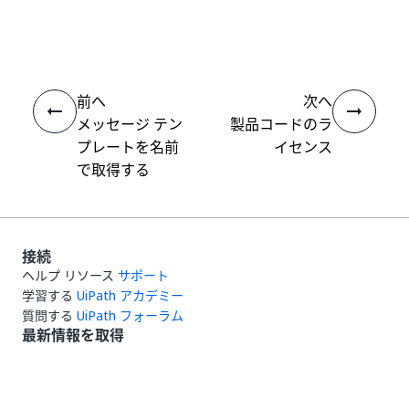
いい
はい
thumb_up
thumb_down
え
前へ
次へ
メッセージ テン
製品コードのラ
プレートを名前
イセンス
で取得する
接続
ヘルプ リソース
サポート
学習する
UiPath アカデミー
質問する
UiPath フォーラム
最新情報を取得