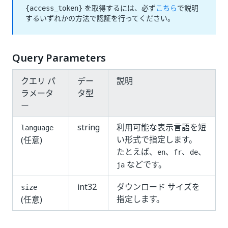
を取得するには、必ず
こちら
で説明
{access_token}
するいずれかの方法で認証を行ってください。
Query Parameters
クエリ パ
デー
説明
ラメータ
タ型
ー
string
利用可能な表示言語を短
language
い形式で指定します。
(任意)
たとえば、
、
、
、
en
fr
de
などです。
ja
int32
ダウンロード サイズを
size
指定します。
(任意)