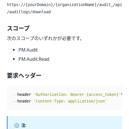
https://{yourDomain}/{organizationName}/audit_
/api
/auditlogs/download
スコープ
次のスコープのいずれかが必要です。
PM.Audit
PM.Audit.Read
要求ヘッダー
--
header 
'Authorization: Bearer {access_token}'
--
header 
'Content-Type: application/json'
注: