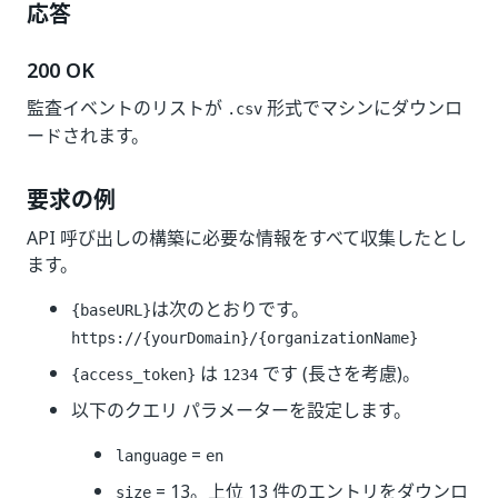
応答
200 OK
監査イベントのリストが
形式でマシンにダウンロ
.csv
ードされます。
要求の例
API 呼び出しの構築に必要な情報をすべて収集したとし
ます。
は次のとおりです。
{baseURL}
https://{yourDomain}
/{organizationName}
は
です (長さを考慮)。
{access_token}
1234
以下のクエリ パラメーターを設定します。
=
language
en
= 13。上位 13 件のエントリをダウンロ
size