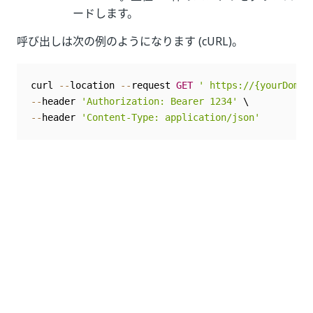
ードします。
呼び出しは次の例のようになります (cURL)。
curl 
--
location 
--
request 
GET
' https://{yourDomai
--
header 
'Authorization: Bearer 1234'
--
header 
'Content-Type: application/json'
いい
はい
thumb_up
thumb_down
え
前へ
次へ
監査ログを取得
グルー
する
プ