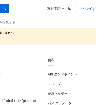
Search
言語
日本語
サインイン
search
translate
expand_more
を削除する
りません。

目次
す。
API エンドポイント
スコープ
要求ヘッダー
onGlobalId}/{groupId
パス パラメーター