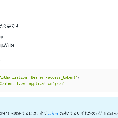
が必要です。
up
p.Write
ー
Authorization: Bearer {access_token}'
Content-Type: application/json'
を取得するには、必ず
こちら
で説明するいずれかの方法で認証を
oken}