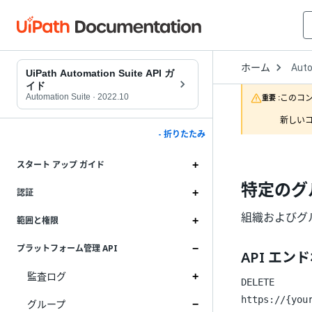
Open
ホーム
Auto
Drop
UiPath Automation Suite API ガ
to
イド
choo
Automation Suite
·
2022.10
このコ
重要 :
produ
新しいコ
- 折りたたみ
スタート アップ ガイド
特定のグ
認証
組織およびグ
範囲と権限
プラットフォーム管理 API
API エン
監査ログ
DELETE
https://{you
グループ