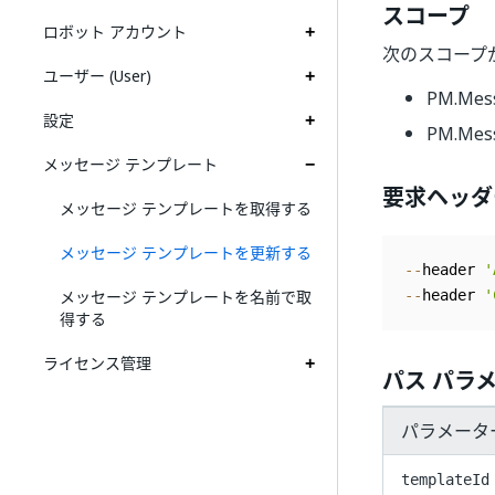
スコープ
ロボット アカウント
次のスコープ
ユーザー (User)
PM.Mes
設定
PM.Mess
メッセージ テンプレート
要求ヘッダ
メッセージ テンプレートを取得する
メッセージ テンプレートを更新する
--
header 
'
メッセージ テンプレートを名前で取
--
header 
'
得する
ライセンス管理
パス パラ
パラメータ
templateId