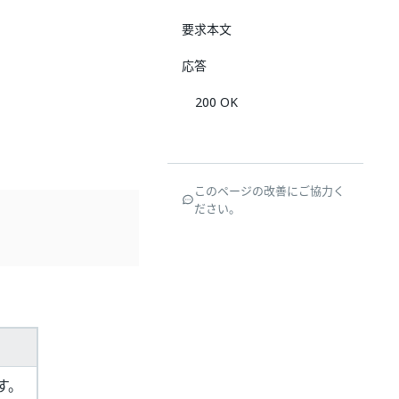
要求本文
応答
200 OK
このページの改善にご協力く
ださい。
す。