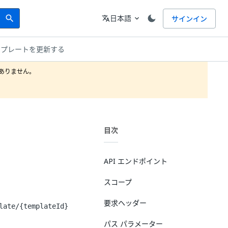
Search
言語
日本語
サインイン
search
translate
expand_more
ンプレートを更新する
りません。

目次
API エンドポイント
スコープ
要求ヘッダー
late/{templateId}
パス パラメーター