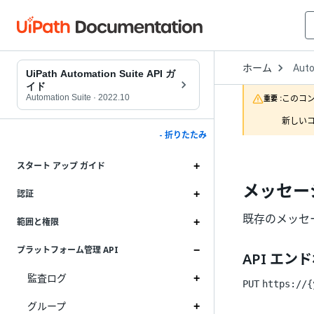
Open
ホーム
Auto
Drop
UiPath Automation Suite API ガ
to
イド
choo
Automation Suite
·
2022.10
このコ
重要 :
produ
新しいコ
- 折りたたみ
スタート アップ ガイド
メッセー
認証
既存のメッセー
範囲と権限
プラットフォーム管理 API
API エン
監査ログ
PUT
https://{
グループ