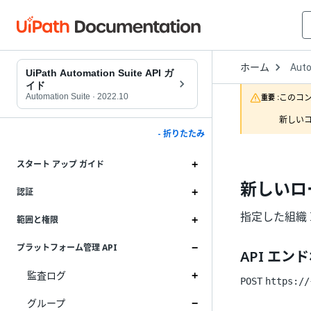
Open
ホーム
Auto
Drop
UiPath Automation Suite API ガ
to
イド
choo
Automation Suite
·
2022.10
このコ
重要 :
produ
新しいコ
- 折りたたみ
スタート アップ ガイド
新しいロ
認証
指定した組織
範囲と権限
プラットフォーム管理 API
API エン
監査ログ
POST
https://
グループ