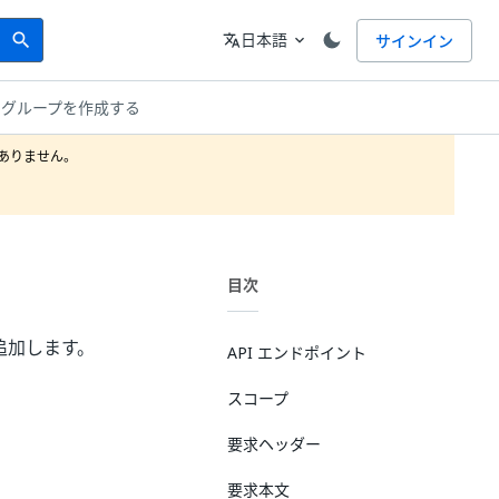
Search
言語
日本語
サインイン
search
translate
expand_more
 グループを作成する
りません。

目次
追加します。
API エンドポイント
スコープ
要求ヘッダー
要求本文