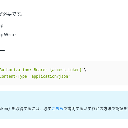
が必要です。
up
p.Write
ー
Authorization: Bearer {access_token}'
Content-Type: application/json'
を取得するには、必ず
こちら
で説明するいずれかの方法で認証を
oken}