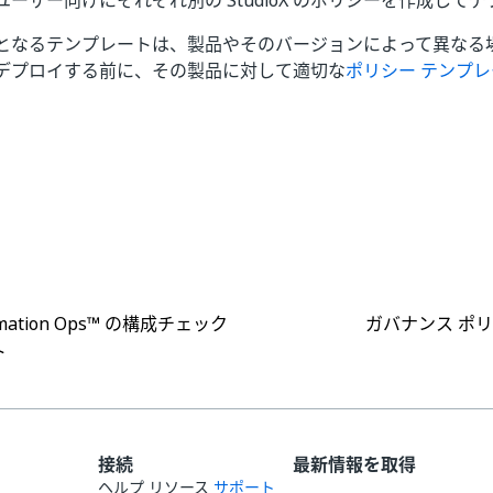
ーザー向けにそれぞれ別の StudioX のポリシーを作成して
となるテンプレートは、製品やそのバージョンによって異なる
デプロイする前に、その製品に対して適切な
ポリシー テンプ
はい
いいえ
thumb_up
thumb_down
omation Ops™ の構成チェック
ガバナンス ポ
ト
接続
最新情報を取得
ヘルプ リソース
サポート