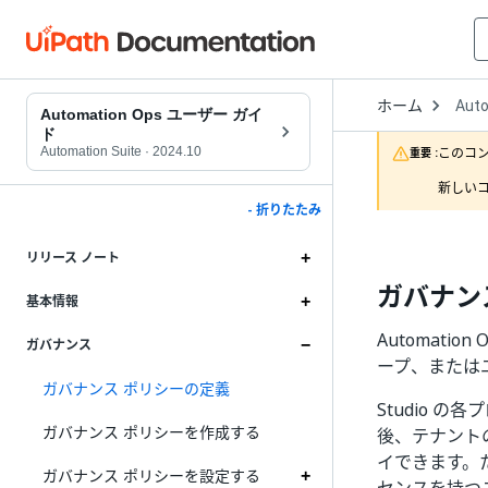
Open
ホーム
Aut
Drop
Automation Ops ユーザー ガイ
to
ド
choo
Automation Suite
·
2024.10
このコ
重要 :
produ
新しいコ
- 折りたたみ
リリース ノート
ガバナン
基本情報
Automat
ガバナンス
ープ、または
ガバナンス ポリシーの定義
Studio の各
ガバナンス ポリシーを作成する
後、テナント
イできます。たとえ
ガバナンス ポリシーを設定する