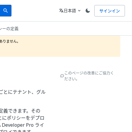
Search
言語
日本語
サインイン
search
translate
expand_more
シーの定義
りません。

このページの改善にご協力く
ださい。
製品ごとにテナント、グル
定義できます。その
とにポリシーをデプロ
veloper Pro ライ