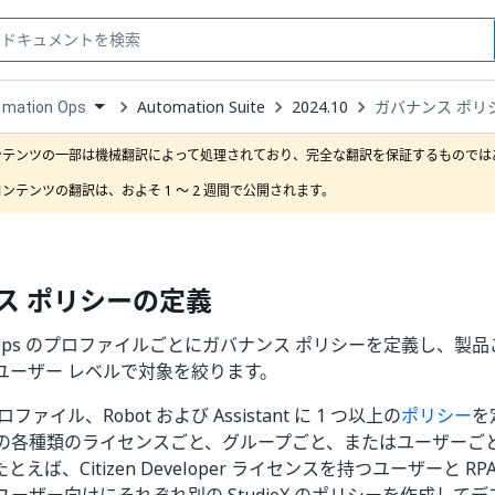
Automation Suite
2024.10
ガバナンス ポリ
omation Ops
down
se
ンテンツの一部は機械翻訳によって処理されており、完全な翻訳を保証するものではあ
ct
ンテンツの翻訳は、およそ 1 ～ 2 週間で公開されます。
ス ポリシーの定義
ion Ops のプロファイルごとにガバナンス ポリシーを定義し、
ユーザー レベルで対象を絞ります。
プロファイル、Robot および Assistant に 1 つ以上の
ポリシー
を
の各種類のライセンスごと、グループごと、またはユーザーご
ば、Citizen Developer ライセンスを持つユーザーと RPA De