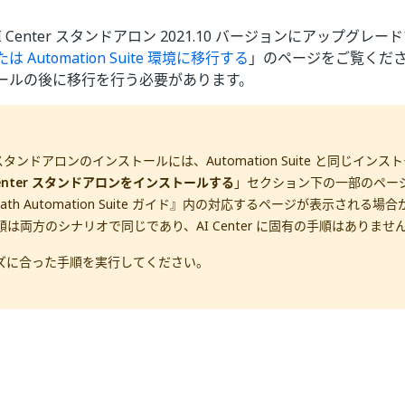
ら AI Center スタンドアロン 2021.10 バージョンにアップグ
 Automation Suite 環境に移行する
」のページをご覧くだ
ールの後に移行を行う必要があります。
er スタンドアロンのインストールには、Automation Suite と同じイ
Center スタンドアロンをインストールする
」セクション下の一部のペー
Path Automation Suite ガイド』内の対応するページが表示される
は両方のシナリオで同じであり、AI Center に固有の手順はありませ
ズに合った手順を実行してください。
はい
いいえ
thumb_up
thumb_down