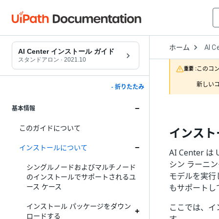
Open
ホーム
AI C
Drop
AI Center インストール ガイド
to
スタンドアロン
·
2021.10
choo
このコ
重要 :
produ
新しいコ
- 折りたたみ
基本情報
このガイドについて
インスト
インストールについて
AI Cente
シン ラーニン
シングルノードおよびマルチノード
モデルを実行し、ト
のインストールでサポートされるユ
ース ケース
もサポートし
インストール パッケージをダウン
ここでは、イン
ロードする