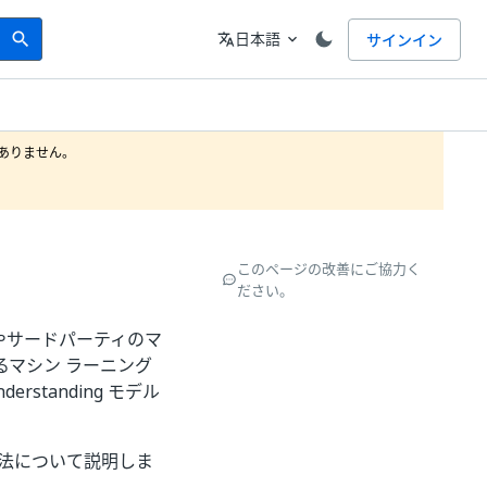
Search
言語
日本語
サインイン
search
translate
expand_more
りません。

このページの改善にご協力く
ださい。
ザーやサードパーティのマ
るマシン ラーニング
erstanding モデル
定方法について説明しま