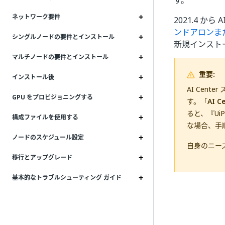
す。
ネットワーク要件
2021.4 か
ンドアロンまたは
シングルノードの要件とインストール
新規インスト
マルチノードの要件とインストール
重要:
インストール後
AI Cent
GPU をプロビジョニングする
す。「
AI 
ると、『Ui
構成ファイルを使用する
な場合、手順
ノードのスケジュール設定
自身のニー
移行とアップグレード
基本的なトラブルシューティング ガイド