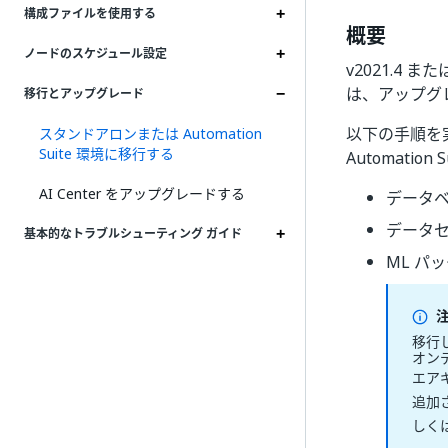
構成ファイルを使用する
概要
ノードのスケジュール設定
v2021.4 
は、アップグ
移行とアップグレード
以下の手順を実行
スタンドアロンまたは Automation
Suite 環境に移行する
Automat
AI Center をアップグレードする
データ
データ
基本的なトラブルシューティング ガイド
ML パ
注
移行し
オン
エア
追加
しく