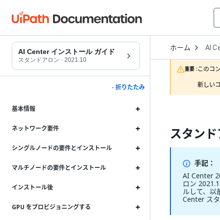
Open
ホーム
AI C
Drop
AI Center インストール ガイド
to
スタンドアロン
·
2021.10
choo
このコ
重要 :
produ
新しいコ
- 折りたたみ
基本情報
ネットワーク要件
スタンドア
シングルノードの要件とインストール
手記：
マルチノードの要件とインストール
AI Cent
ロン 2021
インストール後
ルして、以
Center 
GPU をプロビジョニングする