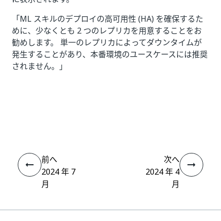
「ML スキルのデプロイの高可用性 (HA) を確保するた
めに、少なくとも 2 つのレプリカを用意することをお
勧めします。 単一のレプリカによってダウンタイムが
発生することがあり、本番環境のユースケースには推奨
されません。」
いい
はい
thumb_up
thumb_down
え
前へ
次へ
2024 年 7
2024 年 4
月
月