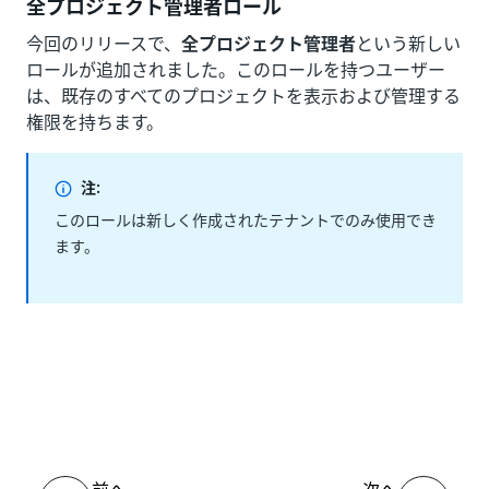
全プロジェクト管理者ロール
今回のリリースで、
全プロジェクト管理者
という新しい
ロールが追加されました。このロールを持つユーザー
は、既存のすべてのプロジェクトを表示および管理する
権限を持ちます。
注:
このロールは新しく作成されたテナントでのみ使用でき
ます。
いい
はい
thumb_up
thumb_down
え