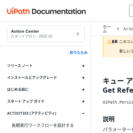
ホー
Open
Acti
ム
Drop
Action Center
to
スタンドアロン
·
2022.10
choo
このコ
重要 :
produ
新しいコ
- 折りたたみ
リリース ノート
インストールとアップグレード
キュー ア
Get Ref
はじめる前に
スタート アップ ガイド
UiPath.Persi
ACTIVITIES (アクティビティ)
説明
長期実行ワークフローを設計する
パラメーターを使