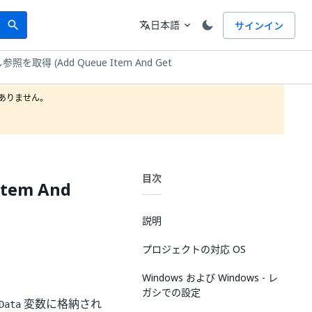
Search
言語
日本語
サインイン
search
translate
expand_more
取得 (Add Queue Item And Get
りません。

目次
em And
説明
プロジェクトの対応 OS
Windows および Windows - レ
ガシでの設定
変数に格納され
Data