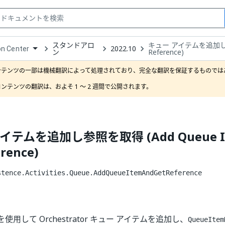
スタンドアロ
キュー アイテムを追加し参照を
2022.10
on Center
ン
Reference)
down
se
ンテンツの一部は機械翻訳によって処理されており、完全な翻訳を保証するものではあ
ct
ンテンツの翻訳は、およそ 1 ～ 2 週間で公開されます。
イテムを追加し参照を取得 (Add Queue It
erence)
stence.Activities.Queue.AddQueueItemAndGetReference
用して Orchestrator キュー アイテムを追加し、
QueueItem