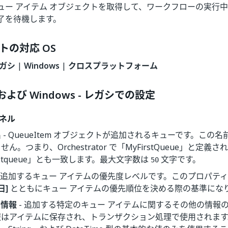
ュー アイテム オブジェクトを取得して、ワークフローの実行
了を待機します。
トの対応 OS
レガシ
|
Windows
|
クロスプラットフォーム
 および Windows - レガシでの設定
パネル
名
- QueueItem オブジェクトが追加されるキューです。この
ん。つまり、Orchestrator で「MyFirstQueue」と定
irstqueue」とも一致します。最大文字数は
文字です。
50
- 追加するキュー アイテムの優先度レベルです。このプロパテ
日]
とともにキュー アイテムの優先順位を決める際の基準にな
ム情報
- 追加する特定のキュー アイテムに関するその他の情報
はアイテムに保存され、トランザクション処理で使用されます。