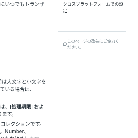
中にいつでもトランザ
クロスプラットフォームでの設
定
このページの改善にご協力く
ださい。
名前は大文字と小文字を
義されている場合は、
ィは、
[処理期限]
およ
ります。
のコレクションです。
Number、