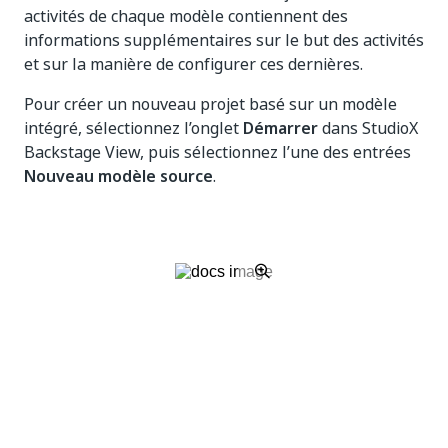
activités de chaque modèle contiennent des
informations supplémentaires sur le but des activités
et sur la manière de configurer ces dernières.
Pour créer un nouveau projet basé sur un modèle
intégré, sélectionnez l’onglet
Démarrer
dans StudioX
Backstage View, puis sélectionnez l’une des entrées
Nouveau modèle source
.
Les modèles de projet suivants sont disponibles par
défaut dans StudioX :
Remplir le modèle Word depuis Excel et
l'envoyer par e-mail
- À partir d’un fichier Excel