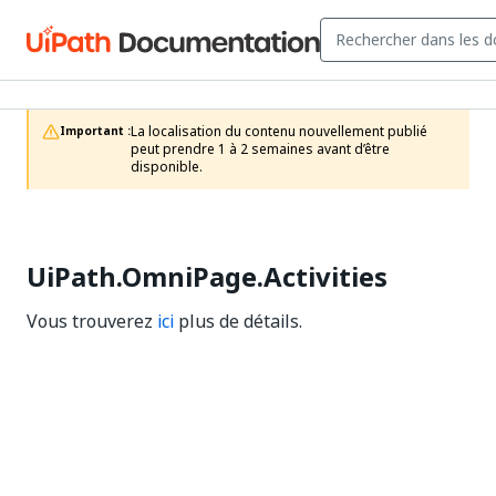
La localisation du contenu nouvellement publié 
Important :
peut prendre 1 à 2 semaines avant d’être 
disponible.
UiPath.OmniPage.Activities
Vous trouverez
ici
plus de détails.
Oui
No
thumb_up
thumb_down