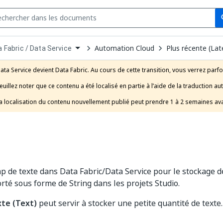
Se
s
n
Automation Cloud
Plus récente (Lat
 Fabric / Data Service
pdown
se
ata Service devient Data Fabric. Au cours de cette transition, vous verrez parfo
uct
euillez noter que ce contenu a été localisé en partie à l’aide de la traduction au
a localisation du contenu nouvellement publié peut prendre 1 à 2 semaines ava
 de texte dans Data Fabric/Data Service pour le stockage de
orté sous forme de String dans les projets Studio.
te (Text)
peut servir à stocker une petite quantité de texte.