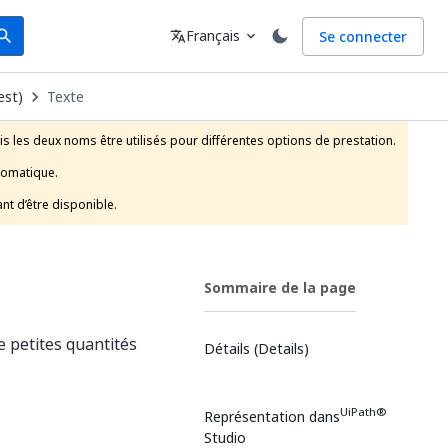
arch
Langue
Français
Se connecter
earch
translate
expand_more
est)
Texte
is les deux noms être utilisés pour différentes options de prestation.

tomatique.

nt d’être disponible.
Sommaire de la page
 petites quantités
Détails (Details)
UiPath®
Représentation dans
Studio