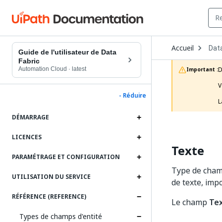
Ope
Accueil
Data
Dro
Guide de l'utilisateur de Data
to
Fabric
choo
Automation Cloud
·
latest
D
Important :
prod
V
- Réduire
L
DÉMARRAGE
LICENCES
Texte
PARAMÉTRAGE ET CONFIGURATION
Type de champ
UTILISATION DU SERVICE
de texte, imp
RÉFÉRENCE (REFERENCE)
Le champ
Tex
Types de champs d'entité