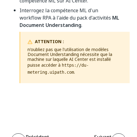
compétence ML sur AI Center.
Interrogez la compétence ML d'un
workflow RPA à l'aide du pack d'activités
ML
Document Understanding
.
ATTENTION :
n'oubliez pas que l'utilisation de modèles
Document Understanding nécessite que la
machine sur laquelle AI Center est installé
puisse accéder à
https://du-
.
metering.uipath.com
Oui
Non
thumb_up
thumb_down
Précédent
Suivant