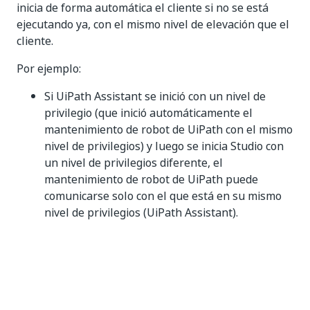
inicia de forma automática el cliente si no se está
ejecutando ya, con el mismo nivel de elevación que el
cliente.
Por ejemplo:
Si UiPath Assistant se inició con un nivel de
privilegio (que inició automáticamente el
mantenimiento de robot de UiPath con el mismo
nivel de privilegios) y luego se inicia Studio con
un nivel de privilegios diferente, el
mantenimiento de robot de UiPath puede
comunicarse solo con el que está en su mismo
nivel de privilegios (UiPath Assistant).
Si se inició UiPath Assistant normalmente, luego
se cerró y luego se inició como administrador, se
romperá la comunicación porque el
mantenimiento de robot de UiPath se inició al
principio con privilegios normales.