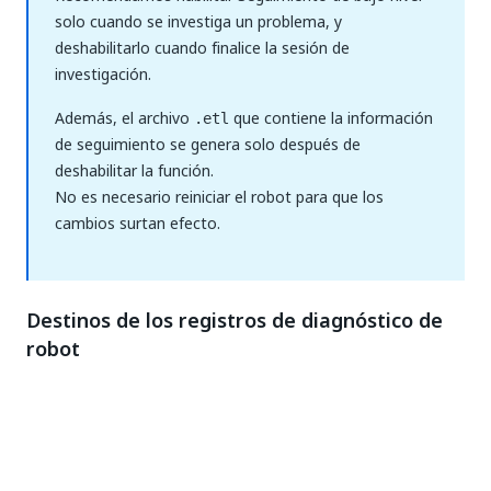
solo cuando se investiga un problema, y
deshabilitarlo cuando finalice la sesión de
investigación.
Además, el archivo
que contiene la información
.etl
de seguimiento se genera solo después de
deshabilitar la función.
No es necesario reiniciar el robot para que los
cambios surtan efecto.
Destinos de los registros de diagnóstico de
robot
La ubicación de destino de los registros se controla
mediante el archivo
<Installation
.Los registros de diagnóstico los
Folder>\NLog.config
recoge el registrador de tipo
Interno
y se reenvían