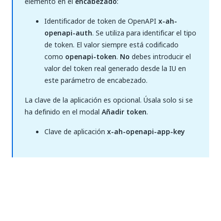
elemento en el
encabezado
:
Identificador de token de OpenAPI
x-ah-
openapi-auth
. Se utiliza para identificar el tipo
de token. El valor siempre está codificado
como
openapi-token
.
No
debes introducir el
valor del token real generado desde la IU en
este parámetro de encabezado.
La clave de la aplicación es opcional. Úsala solo si se
ha definido en el modal
Añadir token
.
Clave de aplicación
x-ah-openapi-app-key
Sí
No
thumb_up
thumb_down