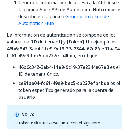
Genera la información de acceso a la API desde
la página Abrir API de Automation Hub como se
describe en la página
Generar tu token de
Automation Hub
.
La información de autenticación se compone de los
valores de
[ID de tenant]
y
[Token]
. Un ejemplo es
46b6c342-3ab4-11e9-9c19-37a2344a67e8/ce91aa04-
fc61-49e9-bec5-cb237efb4bda
, en el que:
46b6c342-3ab4-11e9-9c19-37a2344a67e8
es el
ID de tenant único,
ce91aa04-fc61-49e9-bec5-cb237efb4bda
es el
token específico generado para la cuenta de
usuario.
NOTA:
El token
debe
utilizarse junto con el siguiente