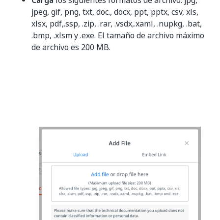
Carga
los siguientes formatos de archivo: jpg,
jpeg, gif, png, txt, doc., docx, ppt, pptx, csv, xls,
xlsx, pdf,.ssp, .zip, .rar, .vsdx,.xaml, .nupkg, .bat,
.bmp, .xlsm y .exe. El tamaño de archivo máximo
de archivo es 200 MB.