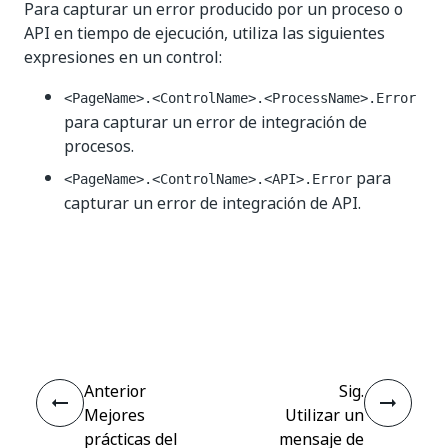
Para capturar un error producido por un proceso o
API en tiempo de ejecución, utiliza las siguientes
expresiones en un control:
<PageName>.<ControlName>.<ProcessName>.Error
para capturar un error de integración de
procesos.
para
<PageName>.<ControlName>.<API>.Error
capturar un error de integración de API.
Sí
No
thumb_up
thumb_down
Anterior
Sig.
Mejores
Utilizar un
prácticas del
mensaje de