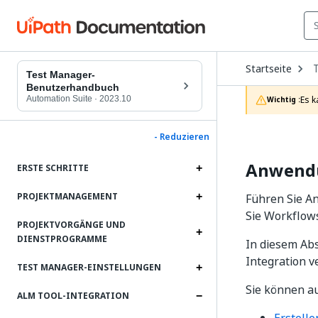
O
Startseite
D
Test Manager-
t
Benutzerhandbuch
c
Automation Suite
·
2023.10
Es k
Wichtig :
p
- Reduzieren
Anwendu
ERSTE SCHRITTE
PROJEKTMANAGEMENT
Führen Sie A
Sie Workflows
PROJEKTVORGÄNGE UND
DIENSTPROGRAMME
In diesem Abs
Integration 
TEST MANAGER-EINSTELLUNGEN
Sie können a
ALM TOOL-INTEGRATION