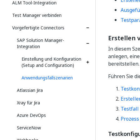
Erstelle
ALM Tool-Integration
Ausgefü
Test Manager verbinden
Testpar
Vorgefertigte Connectors
Erstellen 
SAP Solution Manager-
Integration
In diesem Sze
anlegen, eine
Einstellung und Konfiguration
bereitstellen.
(Setup and Configuration)
Führen Sie di
Anwendungsfallszenarien
Testkonf
Atlassian Jira
Erstelle
Xray für Jira
Testfall
Azure DevOps
Prozess 
ServiceNow
Testkonfigu