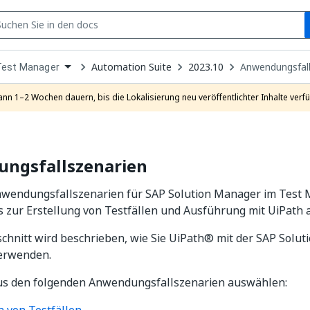
S
pen
Automation Suite
2023.10
Anwendungsfall
Test Manager
ropdown
o
hoose
ann 1–2 Wochen dauern, bis die Lokalisierung neu veröffentlichter Inhalte verfü
roduct
ngsfallszenarien
nwendungsfallszenarien für SAP Solution Manager im Test 
 zur Erstellung von Testfällen und Ausführung mit UiPath 
chnitt wird beschrieben, wie Sie UiPath® mit der SAP Solu
verwenden.
us den folgenden Anwendungsfallszenarien auswählen: