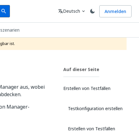
earch
Sprache
Deutsch
Anmelden
search
translate
expand_more
szenarien
gbar ist.
Auf dieser Seite
Manager aus, wobei
Erstellen von Testfällen
abdecken.
tion Manager-
Testkonfiguration erstellen
Erstellen von Testfällen