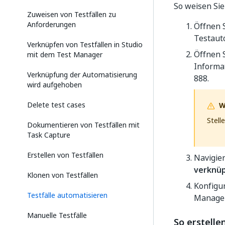
So weisen Sie
Zuweisen von Testfällen zu
Anforderungen
Öffnen S
Testaut
Verknüpfen von Testfällen in Studio
Öffnen S
mit dem Test Manager
Informat
Verknüpfung der Automatisierung
888.
wird aufgehoben
Delete test cases
W
Stell
Dokumentieren von Testfällen mit
Task Capture
Erstellen von Testfällen
Navigie
verknü
Klonen von Testfällen
Konfigur
Testfälle automatisieren
Manager
Manuelle Testfälle
So erstelle