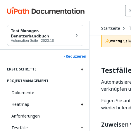
O
Startseite
D
Test Manager-
t
Benutzerhandbuch
c
Automation Suite
·
2023.10
Es k
Wichtig :
p
- Reduzieren
Testfäll
ERSTE SCHRITTE
PROJEKTMANAGEMENT
Automatisiere
verknüpfen u
Dokumente
Fügen Sie aut
Heatmap
wiederholend
Anforderungen
Zuweisen 
Testfälle