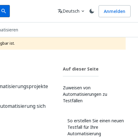
earch
Sprache
Deutsch
Anmelden
search
translate
expand_more
atisieren
gbar ist.
Auf dieser Seite
omatisierungsprojekte
Zuweisen von
Automatisierungen zu
Testfällen
Automatisierung sich
So erstellen Sie einen neuen
Testfall für Ihre
Automatisierung