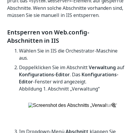
prüft das
-Element auf gesperrte
<system.webServer>
Abschnitte. Wenn solche Abschnitte vorhanden sind,
müssen Sie sie manuell in IIS entsperren.
Entsperren von Web.config-
Abschnitten in IIS
Wählen Sie in IIS die Orchestrator-Maschine
aus.
Doppelklicken Sie im Abschnitt
Verwaltung
auf
Konfigurations-Editor
. Das
Konfigurations-
Editor
-Fenster wird angezeigt.
Abbildung 1.
Abschnitt „Verwaltung“
Im Dropdown-Menü
Abschnitt
klappen Sie