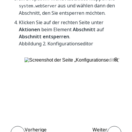
aus und wählen dann den
system.webServer
Abschnitt, den Sie entsperren möchten.
Klicken Sie auf der rechten Seite unter
Aktionen
beim Element
Abschnitt
auf
Abschnitt entsperren
.
Abbildung 2.
Konfigurationseditor
Ja
Nein
thumb_up
thumb_down
Vorherige
Weiter