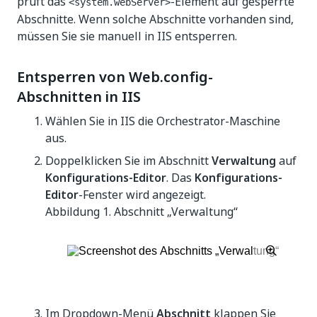
prüft das
-Element auf gesperrte
<system.webServer>
Abschnitte. Wenn solche Abschnitte vorhanden sind,
müssen Sie sie manuell in IIS entsperren.
Entsperren von Web.config-
Abschnitten in IIS
Wählen Sie in IIS die Orchestrator-Maschine
aus.
Doppelklicken Sie im Abschnitt
Verwaltung
auf
Konfigurations-Editor
. Das
Konfigurations-
Editor
-Fenster wird angezeigt.
Abbildung 1.
Abschnitt „Verwaltung“
Im Dropdown-Menü
Abschnitt
klappen Sie