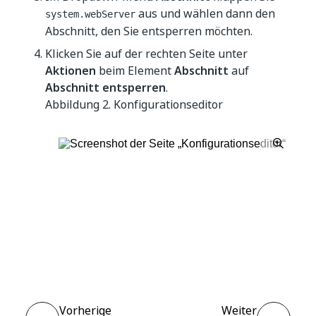
aus und wählen dann den
system.webServer
Abschnitt, den Sie entsperren möchten.
Klicken Sie auf der rechten Seite unter
Aktionen
beim Element
Abschnitt
auf
Abschnitt entsperren
.
Abbildung 2.
Konfigurationseditor
Ja
Nein
thumb_up
thumb_down
Vorherige
Weiter