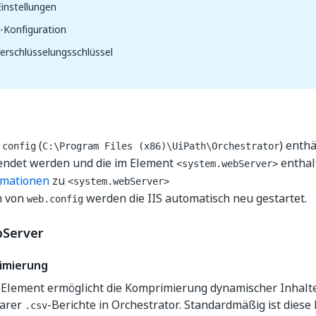
instellungen
-Konfiguration
erschlüsselungsschlüssel
(
) enthä
.config
C:\Program Files (x86)\UiPath\Orchestrator
endet werden und die im Element
enthal
<system.webServer>
rmationen
zu
<system.webServer>
n von
werden die IIS automatisch neu gestartet.
web.config
bServer
imierung
 Element ermöglicht die Komprimierung dynamischer Inhalt
barer
-Berichte in Orchestrator. Standardmäßig ist diese F
.csv