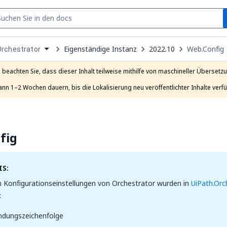
S
pen
Eigenständige Instanz
2022.10
Web.Config
Orchestrator
ropdown
o
hoose
e beachten Sie, dass dieser Inhalt teilweise mithilfe von maschineller Übersetzun
roduct
ann 1–2 Wochen dauern, bis die Lokalisierung neu veröffentlichter Inhalte verfü
fig
S:
 Konfigurationseinstellungen von Orchestrator wurden in
UiPath.Orch
:
ndungszeichenfolge