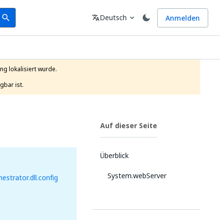
earch
Sprache
Deutsch
Anmelden
search
translate
expand_more
g lokalisiert wurde.

gbar ist.
Auf dieser Seite
Überblick
System.webServer
estrator.dll.config