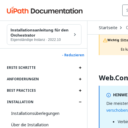
O
Startseite
D
Installationsanleitung für den
t
Orchestrator
c
Eigenständige Instanz
·
2022.10
Bitt
Wichtig :
p
Es k
- Reduzieren
ERSTE SCHRITTE
Web.Con
ANFORDERUNGEN
BEST PRACTICES
HINWEI
INSTALLATION
Die meisten
verschoben
Installationsüberlegungen
Verbi
Über die Installation