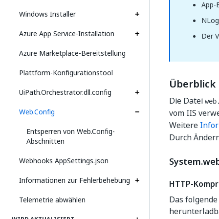
App-E
Windows Installer
NLog
Azure App Service-Installation
Der V
Azure Marketplace-Bereitstellung
Plattform-Konfigurationstool
Überblick
UiPath.Orchestrator.dll.config
Die Datei
web
Web.Config
vom IIS verw
Weitere
Info
Entsperren von Web.Config-
Durch Änder
Abschnitten
System.we
Webhooks AppSettings.json
Informationen zur Fehlerbehebung
HTTP-Kompr
Das folgende
Telemetrie abwählen
herunterlad