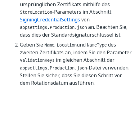
ursprünglichen Zertifikats mithilfe des
-Parameters im Abschnitt
StoreLocation
SigningCredentialSettings
von
an. Beachten Sie,
appsettings.Production.json
dass dies der Standardsignaturschlüssel ist.
Geben Sie
,
und
des
Name
Location
NameType
zweiten Zertifikats an, indem Sie den Parameter
im gleichen Abschnitt der
ValidationKeys
-Datei verwenden.
appsettings.Production.json
Stellen Sie sicher, dass Sie diesen Schritt vor
dem Rotationsdatum ausführen.
In dieser Phase wird das zweite Zertifikat mit
dem Endpunkt
identity/.well-known/openid-
veröffentlicht. Dadurch wird
configuration/jwks
sichergestellt, dass jeder genügend Zeit hat,
sein zwischengespeichertes Discovery-
Dokument zu aktualisieren.