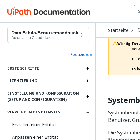
O
Startseite
D
D
Data Fabric-Benutzerhandbuch
t
Automation Cloud
·
latest
c
Derz
Wichtig :
p
verw
- Reduzieren
Bitt
ERSTE SCHRITTE
Es k
LIZENZIERUNG
EINSTELLUNG UND KONFIGURATION
Systemb
(SETUP AND CONFIGURATION)
Systembenutze
VERWENDEN DES DIENSTES
Benutzer, Gr
Erstellen einer Entität
Die Systemben
Anpassen einer Entität