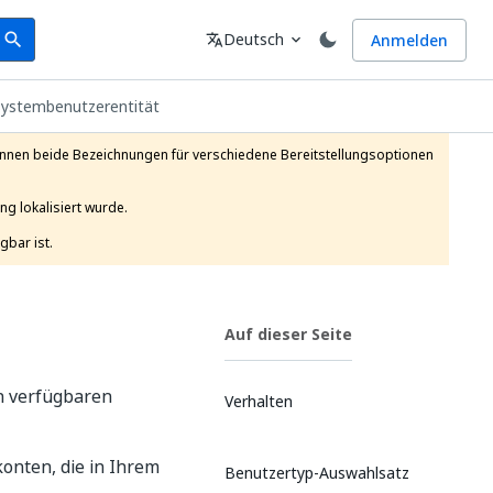
earch
Sprache
Deutsch
Anmelden
search
translate
expand_more
Systembenutzerentität
önnen beide Bezeichnungen für verschiedene Bereitstellungsoptionen 
g lokalisiert wurde.

gbar ist.
Auf dieser Seite
en verfügbaren
Verhalten
onten, die in Ihrem
Benutzertyp-Auswahlsatz