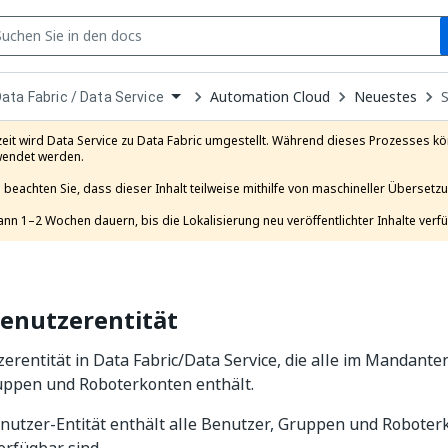
S
pen
Automation Cloud
Neuestes
ata Fabric / Data Service
ropdown
o
hoose
eit wird Data Service zu Data Fabric umgestellt. Während dieses Prozesses k
roduct
endet werden.

e beachten Sie, dass dieser Inhalt teilweise mithilfe von maschineller Übersetzun
ann 1–2 Wochen dauern, bis die Lokalisierung neu veröffentlichter Inhalte verfü
enutzerentität
rentität in Data Fabric/Data Service, die alle im Mandant
uppen und Roboterkonten enthält.
utzer-Entität enthält alle Benutzer, Gruppen und Roboterk