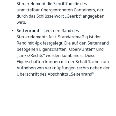
Steuerelement die Schriftfamilie des
unmittelbar übergeordneten Containers, der
durch das Schlüsselwort „Geerbt‟ angegeben
wird.
Seitenrand
– Legt den Rand des
Steuerelements fest. Standardmäßig ist der
Rand mit 4px festgelegt. Die auf den Seitenrand
bezogenen Eigenschaften „Oben/Unten“ und
„Links/Rechts“ werden kombiniert. Diese
Eigenschaften können mit der Schaltfläche zum
Aufheben von Verknüpfungen rechts neben der
Überschrift des Abschnitts „Seitenrand‟
aufgehoben werden.
Größe
– Die Breite und Höhe des
Steuerelements kann in diesem Abschnitt
festgelegt werden. Standardmäßig ist die Größe
auf „Automatisch“ festgelegt. Die Optionen
„Min. Breite/Min. Höhe“ und „Max. Breite/Max.